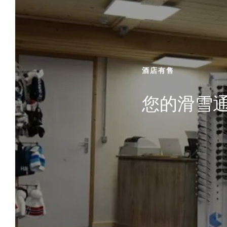
酒店、餐厅、酒吧、研讨室、婚宴场地，Chalet
Hôtel La Chemenaz 酒店是您游览上萨瓦省的
理想下榻之地。预订在梅杰夫附近的莱孔塔米讷
蒙特茹瓦的住宿或餐桌、举办婚礼或商务研讨
会！我们期待您的到来！
酒店有售
您的滑雪