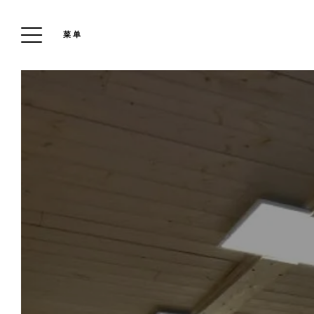
菜单
拉切梅纳兹小屋酒店
预订