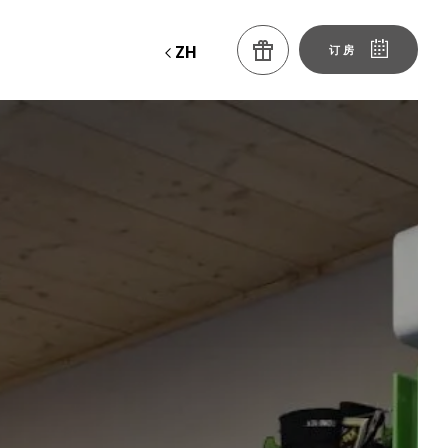
ZH
订房
研讨会
滑雪租赁
出租车