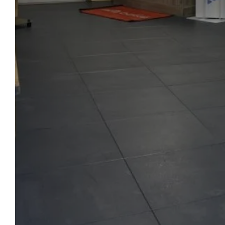
拉切梅纳兹
停