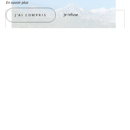
En savoir plus
Je refuse
J’AI COMPRIS
UN HAVRE DE DÉTENTE AU BORD DU LAC
Randonnée au Chalet de
l’Étape
À
1 470 mètres d’altitude
, le
Chalet de
l’Étape
vous offre un cadre privilégié
face au