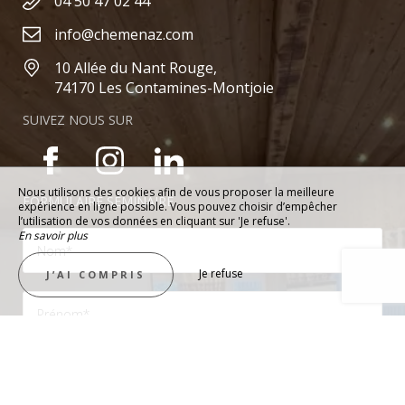
04 50 47 02 44
info@chemenaz.com
10 Allée du Nant Rouge,
74170 Les Contamines-Montjoie
SUIVEZ NOUS SUR
Nous utilisons des cookies afin de vous proposer la meilleure
FORMULAIRE SÉMINAIRE
expérience en ligne possible. Vous pouvez choisir d’empêcher
l’utilisation de vos données en cliquant sur 'Je refuse'.
En savoir plus
Je refuse
J’AI COMPRIS