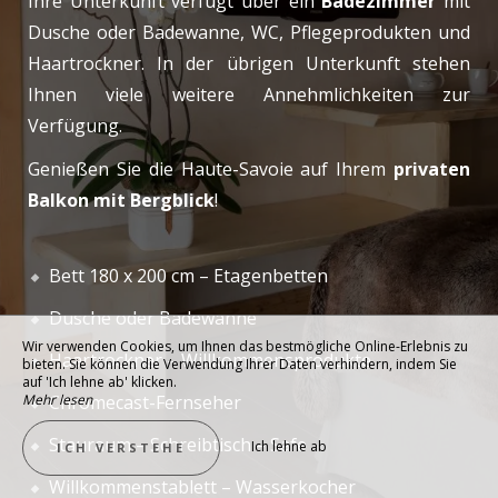
Ihre Unterkunft verfügt über ein
Badezimmer
mit
Dusche oder Badewanne, WC, Pflegeprodukten und
Haartrockner. In der übrigen Unterkunft stehen
Ihnen viele weitere Annehmlichkeiten zur
Verfügung.
Genießen Sie die Haute-Savoie auf Ihrem
privaten
Balkon mit Bergblick
!
Bett 180 x 200 cm – Etagenbetten
Dusche oder Badewanne
Wir verwenden Cookies, um Ihnen das bestmögliche Online-Erlebnis zu
Haartrockner – Willkommensprodukte
bieten. Sie können die Verwendung Ihrer Daten verhindern, indem Sie
auf 'Ich lehne ab' klicken.
Mehr lesen
Chromecast-Fernseher
Stauraum – Schreibtisch – Safe
Ich lehne ab
ICH VERSTEHE
Willkommenstablett – Wasserkocher