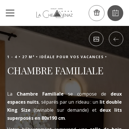
1 - 4 •
27 M² •
IDÉALE POUR VOS VACANCES •
CHAMBRE FAMILIALE
La
Chambre Familiale
se compose de
deux
espaces nuits
, séparés par un rideau : un
lit double
King Size
(twinable sur demande) et
deux lits
superposés en 80x190 cm
.