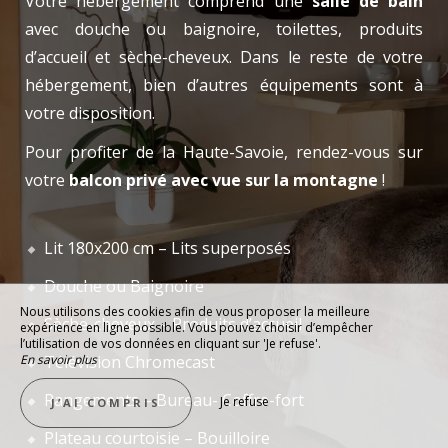
Votre hébergement comprend une
salle de bain
avec douche ou baignoire, toilettes, produits
d’accueil et sèche-cheveux. Dans le reste de votre
hébergement, bien d’autres équipements sont à
votre disposition.
Pour profiter de la Haute-Savoie, rendez-vous sur
votre
balcon privé avec vue sur la montagne
!
Lit 180x200 cm – Lits superposés
Douche ou Baignoire
Nous utilisons des cookies afin de vous proposer la meilleure
Sèche-cheveux – Produits d’accueil
expérience en ligne possible. Vous pouvez choisir d’empêcher
l’utilisation de vos données en cliquant sur 'Je refuse'.
En savoir plus
Télévision Chromecast
Rangements – Bureau- Coffre-fort
Je refuse
J’AI COMPRIS
Plateau courtoisie – Bouilloire